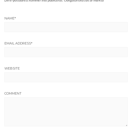
Din e-postadress kommer inte publiceras.
Obligatoriska fält är märkta
*
NAME
*
EMAIL ADDRESS
*
WEBSITE
COMMENT