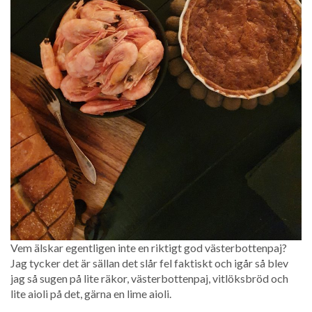
Vem älskar egentligen inte en riktigt god västerbottenpaj?
Jag tycker det är sällan det slår fel faktiskt och igår så blev
jag så sugen på lite räkor, västerbottenpaj, vitlöksbröd och
lite aioli på det, gärna en lime aioli.