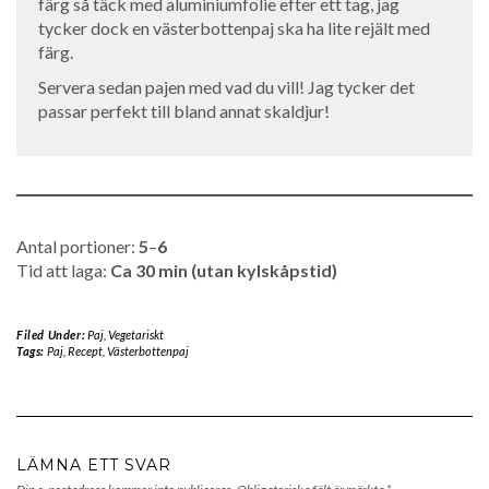
färg så täck med aluminiumfolie efter ett tag, jag
tycker dock en västerbottenpaj ska ha lite rejält med
färg.
Servera sedan pajen med vad du vill! Jag tycker det
passar perfekt till bland annat skaldjur!
Antal portioner:
5
–
6
Tid att laga:
Ca 30 min (utan kylskåpstid)
Filed Under:
Paj
,
Vegetariskt
Tags:
Paj
,
Recept
,
Västerbottenpaj
LÄMNA ETT SVAR