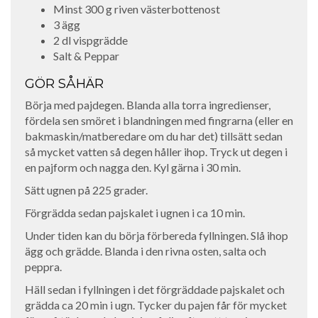
Minst 300 g riven västerbottenost
3 ägg
2 dl vispgrädde
Salt & Peppar
GÖR SÅHÄR
Börja med pajdegen. Blanda alla torra ingredienser,
fördela sen smöret i blandningen med fingrarna (eller en
bakmaskin/matberedare om du har det) tillsätt sedan
så mycket vatten så degen håller ihop. Tryck ut degen i
en pajform och nagga den. Kyl gärna i 30 min.
Sätt ugnen på 225 grader.
Förgrädda sedan pajskalet i ugnen i ca 10 min.
Under tiden kan du börja förbereda fyllningen. Slå ihop
ägg och grädde. Blanda i den rivna osten, salta och
peppra.
Häll sedan i fyllningen i det förgräddade pajskalet och
grädda ca 20 min i ugn. Tycker du pajen får för mycket