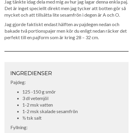
Jag tänkte idag dela med mig av hur jag lagar denna enkla paj.
Det är inget speciellt direkt men jag tycker att botten gör så
mycket och att tillsätta lite sesamfrön i degen är A och O.
Jag gjorde faktiskt endast hälften av pajdegen nedan och
bakade två portionspajer men kör du enligt nedan räcker det
perfekt till en pajform som är kring 28 – 32 cm.
INGREDIENSER
Pajdeg:
125 -150 g smör
3 dl vetemjöl
1-2 msk vatten
1-2 msk skalade sesamfrön
½ tsk salt
Fyllning: